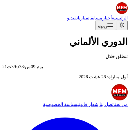
الرئيسية
أخبار
مسابقات
مباريات
فيديو
Menu
الدوري الألماني
تنطلق خلال
يوم
09
س
:
33
د
:
39
ث
21
أول مباراة
:
28 غشت 2026
من نحن
اتصل بنا
إشعار قانوني
سياسة الخصوصية