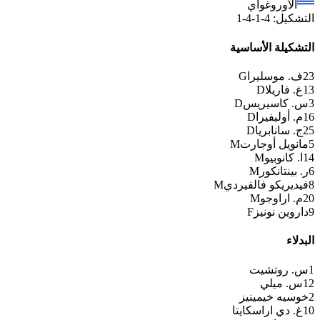
الأوروغواي
التشكيل
:
4-1-4-1
التشكيلة الأساسية
23
ف. موسليرا
G
13
غ. فاريلا
D
3
س. كاسيريس
D
16
م. أوليفيرا
D
25
ج. سانابريا
D
5
مانويل أوجارت
M
14
ا. كانوبيو
M
6
ر. بينتانكور
M
8
فيديريكو فالفيردي
M
20
م. اراوجو
M
9
داروين نونيز
F
البدلاء
1
س. روتشيت
12
س. ميلي
2
خوسيه خيمينيز
10
غ. دي اراسكايتا