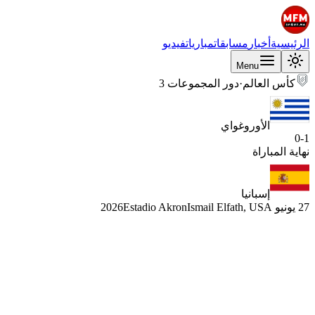
الرئيسية
أخبار
مسابقات
مباريات
فيديو
Menu
كأس العالم
·
دور المجموعات 3
الأوروغواي
0
-
1
نهاية المباراة
إسبانيا
27 يونيو 2026
Ismail Elfath, USA
Estadio Akron