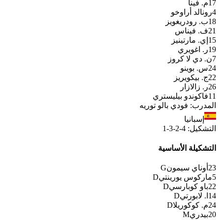
17
م. فينا
4
رونالد أراوخو
18
ب. رودريغويز
21
ف. فيناس
15
إي. مارتينيز
19
ر. اغويري
7
ن. دي لا كروز
24
س. بوينو
22
ج. بيكويريز
26
ر. زالازار
11
فاكوندو بيليستري
المدرب
:
فودي بالو توريه
إسبانيا
التشكيل
:
4-2-3-1
التشكيلة الأساسية
23
أوناي سيمون
G
5
ماركوس يورينتي
D
22
باو كوبارسي
D
14
ا. لابورتي
D
24
م. كوكوريلا
D
20
بيدري
M