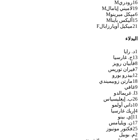
16
رودري
M
19
لاميني إيامال
M
6
ميكل ميرينو
M
15
أليكس باينا
M
21
ميكيل أويارزابال
F
البدلاء
1
د. رايا
13
ج. غارسيا
8
فابيان رويز
7
فيران توريس
12
بيدرو بورو
18
مارتن زوبيميندي
9
غافي
3
ا. غريمالدو
26
ب. إيغليسياس
10
داني أولمو
4
إريك غارسيا
11
إي. بينو
17
ن. ويليامس
25
فكتور مونيوز
2
م. بوبيل