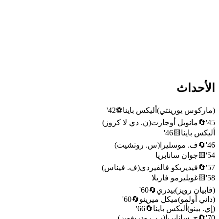
الأحداث
(
ماركوس يورينتي
)
أليكس باينا
⚽
42
'
45
'
🔄
مانويل أوجارت
(
ن. دي لا كروز
)
أليكس باينا
🟨
46
'
46
'
🔄
ف. موسليرا
(
س. روتشيت
)
54
'
🟨
جوان سانابريا
57
'
🔄
فيديريكو فالفيردي
(
ف. فيناس
)
58
'
🟨
غويليرمو فاريلا
(
فابيان رويز
)
بيدري
🔄
60
'
(
داني أولمو
)
ميكل ميرينو
🔄
60
'
(
إي. بينو
)
أليكس باينا
🔄
66
'
70
'
🔄
ج. سانابريا
(
ب. رودريغويز
)