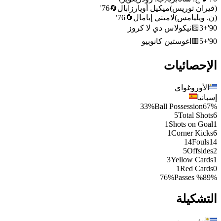
(
فيران توريس
)
ميكيل أويارزابال
🔄
76
'
(
ن. ويليامس
)
لاميني إيامال
🔄
76
'
90
'
+3
🟨
نيكولاس دي لا كروز
90
'
+5
🟥
اغوستين كانوبيو
الإحصائيات
الأوروغواي
إسبانيا
33%
Ball Possession
67%
5
Total Shots
6
1
Shots on Goal
1
1
Corner Kicks
6
14
Fouls
14
5
Offsides
2
3
Yellow Cards
1
1
Red Cards
0
76%
Passes %
89%
التشكيلة