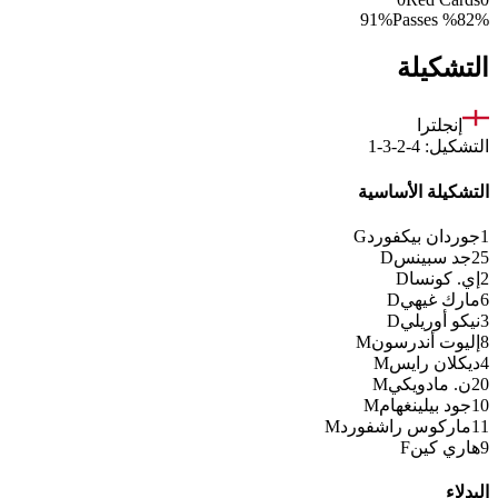
91%
Passes %
82%
التشكيلة
إنجلترا
التشكيل
:
4-2-3-1
التشكيلة الأساسية
1
جوردان بيكفورد
G
25
جد سبينس
D
2
إي. كونسا
D
6
مارك غيهي
D
3
نيكو أوريلي
D
8
إليوت أندرسون
M
4
ديكلان رايس
M
20
ن. مادويكي
M
10
جود بيلينغهام
M
11
ماركوس راشفورد
M
9
هاري كين
F
البدلاء