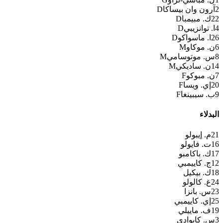
2
آرون وان بيساكا
D
22
ك. مبيمبا
D
4
ا. توانزيبي
D
26
ا. ماسواكو
D
6
ن. موكاو
M
8
س. موتوسامي
M
14
ن. ساديكي
M
7
ن. مبوكو
F
20
إي. ويسا
F
9
ب. سيبينغا
F
البدلاء
21
م. إيبولو
16
ت. فايولو
17
ك. باكامبو
12
ج. كاييمبي
18
ك. بيكيل
24
غ. كالولو
23
س. بانزا
25
إي. كاييمبي
19
ف. ماييلي
3
س. كابوادي