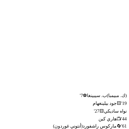
(
ك. مبيمبا
)
ب. سيبينغا
⚽
7
'
19
'
🟨
جود بيلينغهام
نواه ساديكي
🟨
27
'
44
'
📺
هاري كين
61
'
🔄
ماركوس راشفورد
(
أنتوني غوردون
)