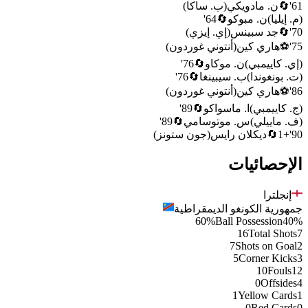
61
'
🔄
ن. مادويكي
(
ب. ساكا
)
(
م. إيليا
)
ن. مبوكو
🔄
64
'
70
'
🔄
جد سبينس
(
إي. إيزي
)
75
'
⚽
هاري كين
(
أنتوني غوردون
)
(
إي. كاييمبي
)
ن. موكاو
🔄
76
'
(
ت. بونغوندا
)
ب. سيبينغا
🔄
76
'
86
'
⚽
هاري كين
(
أنتوني غوردون
)
(
ج. كاييمبي
)
ا. ماسواكو
🔄
89
'
(
ف. ماييلي
)
س. موتوسامي
🔄
89
'
90
'
+1
🔄
ديكلان رايس
(
جون ستونز
)
الإحصائيات
إنجلترا
جمهورية الكونغو الديمقراطية
60%
Ball Possession
40%
16
Total Shots
7
7
Shots on Goal
2
5
Corner Kicks
3
10
Fouls
12
0
Offsides
4
1
Yellow Cards
1
0
Red Cards
0