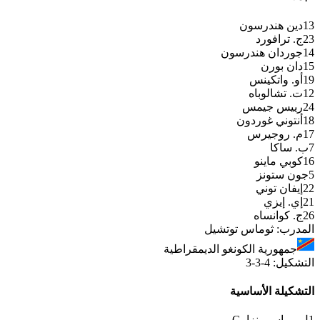
13
دين هندرسون
23
ج. ترافورد
14
جوردان هندرسون
15
دان بورن
19
أو. واتكينس
12
ت. تشالوباه
24
رييس جيمس
18
أنتوني غوردون
17
م. روجيرس
7
ب. ساكا
16
كوبي ماينو
5
جون ستونز
22
إيفان توني
21
إي. إيزي
26
ج. كوانساه
المدرب
:
ثوماس توتشيل
جمهورية الكونغو الديمقراطية
التشكيل
:
4-3-3
التشكيلة الأساسية
1
ل. مباسي-نزاو
G