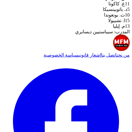
11
غ. كاكوتا
5
د. باتوبينسيكا
10
ت. بونغوندا
15
ا. تشيبولا
13
م. إيليا
المدرب
:
سيباستيين ديسابري
من نحن
اتصل بنا
إشعار قانوني
سياسة الخصوصية