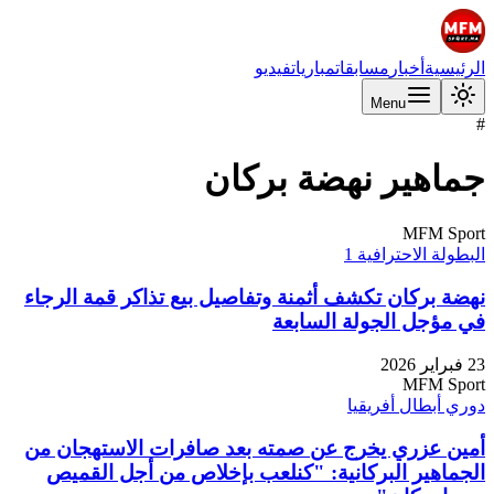
الرئيسية
أخبار
مسابقات
مباريات
فيديو
Menu
#
جماهير نهضة بركان
MFM Sport
البطولة الاحترافية 1
نهضة بركان تكشف أثمنة وتفاصيل بيع تذاكر قمة الرجاء
في مؤجل الجولة السابعة
23 فبراير 2026
MFM Sport
دوري أبطال أفريقيا
أمين عزري يخرج عن صمته بعد صافرات الاستهجان من
الجماهير البركانية: "كنلعب بإخلاص من أجل القميص