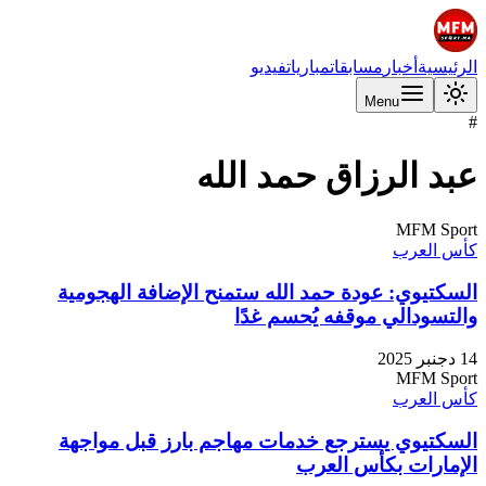
الرئيسية
أخبار
مسابقات
مباريات
فيديو
Menu
#
عبد الرزاق حمد الله
MFM Sport
كأس العرب
السكتيوي: عودة حمد الله ستمنح الإضافة الهجومية
والتسودالي موقفه يُحسم غدًا
14 دجنبر 2025
MFM Sport
كأس العرب
السكتيوي يسترجع خدمات مهاجم بارز قبل مواجهة
الإمارات بكأس العرب