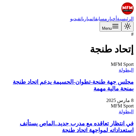
الرئيسية
أخبار
مسابقات
مباريات
فيديو
Menu
#
إتحاد طنجة
MFM Sport
البطولة
مجلس جهة طنجة-تطوان-الحسيمة يدعم اتحاد طنجة
بمنحة مالية مهمة
8 مارس 2025
MFM Sport
البطولة
في انتظار تعاقده مع مدرب جديد..الماص يستأنف
استعداداته لمواجهة اتحاد طنجة