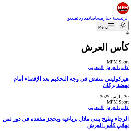
الرئيسية
أخبار
مسابقات
مباريات
فيديو
Menu
#
كأس العرش
MFM Sport
كأس العرش المغربي
هيركوليس تنتفض في وجه التحكيم بعد الإقصاء أمام
نهضة بركان
30 مارس 2025
MFM Sport
كأس العرش المغربي
الرجاء يطيح ببني ملال برباعية ويحجز مقعده في دور ثمن
نهائي كأس العرش